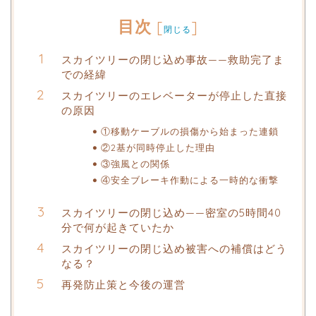
目次
[
]
閉じる
スカイツリーの閉じ込め事故——救助完了ま
での経緯
スカイツリーのエレベーターが停止した直接
の原因
①移動ケーブルの損傷から始まった連鎖
②2基が同時停止した理由
③強風との関係
④安全ブレーキ作動による一時的な衝撃
スカイツリーの閉じ込め——密室の5時間40
分で何が起きていたか
スカイツリーの閉じ込め被害への補償はどう
なる？
再発防止策と今後の運営