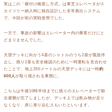
実はこの「横付け橋渡し方式」は東芝エレベータがス
カイツリー納入時に独自設計した非常救出システム
で、今回が初の実戦使用でした。
一方で、事故の影響はエレベーター内の乗客だけにと
どまりませんでした。
天望デッキに向かう4基のシャトルのうち2基が緊急停
止し、残り2基も安全確認のために一時運転を見合わせ
たことで、地上350メートルの天望デッキには一時
約
600人
が取り残される事態に。
こちらは午後10時半頃までに残りのエレベーターで順
次避難が完了しましたが、デッキ上では飲み物が足り
なくなり、床に座り込む人もいたといいます。