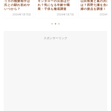
尻エリカの熱愛相手は
キンタローの旦那はだ
山田裕貴と嵐の共演
？彼氏との馴れ初めや
れ？気になる年齢や職
は？西野七瀬を含め
際はいつから？
業・子供も徹底調査
婦の接点を調査！
2026年1月15日
2026年1月7日
2026年6
スポンサーリンク