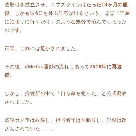
法取引を成立させ、エプスタインは
たった13ヶ月の服
役
、しかも週6日も外出許可が出るという、ほぼ「牢屋
に泊まりに行くだけ」のような処分で済んでしまった
のです。
正直、これには驚かされました。
その後、#MeToo運動の流れもあって
2019年に再逮
捕
。
しかし、拘置所の中で「自ら命を絶った」と公式発表
されました。
監視カメラは故障し、担当看守は居眠りし、記録は改
ざんされていた――。