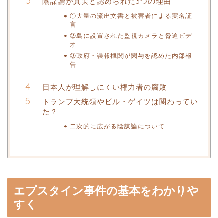
陰謀論が真実と認められた3つの理由
①大量の流出文書と被害者による実名証
言
②島に設置された監視カメラと脅迫ビデ
オ
③政府・諜報機関が関与を認めた内部報
告
日本人が理解しにくい権力者の腐敗
トランプ大統領やビル・ゲイツは関わってい
た？
二次的に広がる陰謀論について
エプスタイン事件の基本をわかりや
すく