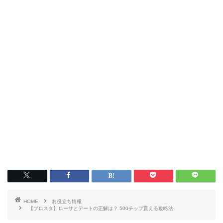
HOME
お役立ち情報
【ブロスタ】ローサとデートの正解は？ 500チップ貰える攻略法