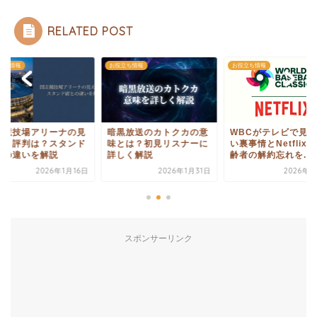
RELATED POST
立ち情報
お役立ち情報
お役立ち情報
立競技場アリーナの見
暗黒放送のカトクカの意
WBCがテレビで見れ
方と評判は？スタンド
味とは？初見リスナーに
い裏事情とNetflix
との違いを解説
詳しく解説
齢者の解約忘れを...
2026年1月16日
2026年1月31日
2026年3
スポンサーリンク